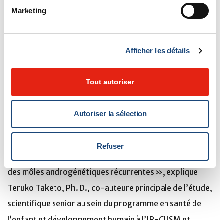
Marketing
Modélisation de la genèse des môles
Afin de mieux élucider les mécanismes sous-jacents à ce
Afficher les détails
problème de santé et de reproduction, les chercheurs
ont modélisé la maladie chez des souris présentant une
Tout autoriser
déficience du gène
HFM1.
« Nous avons observé plusieurs défauts qui affectent
Autoriser la sélection
la progression méiotique, dont certains avaient déjà été
observés par notre équipe chez des souris présentant
Refuser
une déficience du gène
mei1
, un autre gène responsable
des môles androgénétiques récurrentes », explique
Teruko Taketo, Ph. D., co-auteure principale de l’étude,
scientifique senior au sein du programme en santé de
l’enfant et développement humain à l’IR-CUSM et