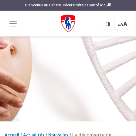
Aller
Bienvenue au Centre universitaire de santé McGill
au
contenu
principal
La découverte de
Accueil
Actualités
Nouvelles