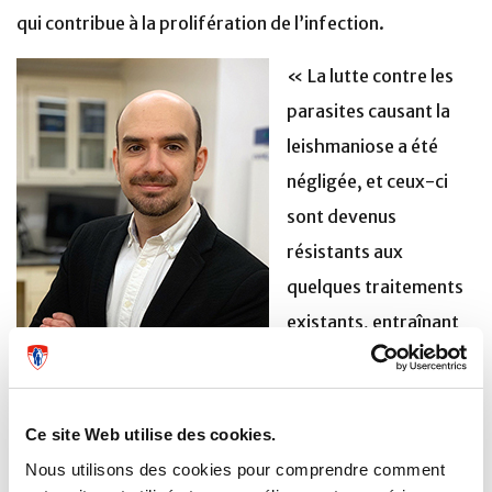
qui contribue à la prolifération de l’infection.
« La lutte contre les
parasites causant la
leishmaniose a été
négligée, et ceux-ci
sont devenus
résistants aux
quelques traitements
existants, entraînant
de lourdes
conséquences pour les
Christopher Fernandez-Prada
patients humains et
Ce site Web utilise des cookies.
canins, explique Christopher Fernandez Prada, co-
Nous utilisons des cookies pour comprendre comment