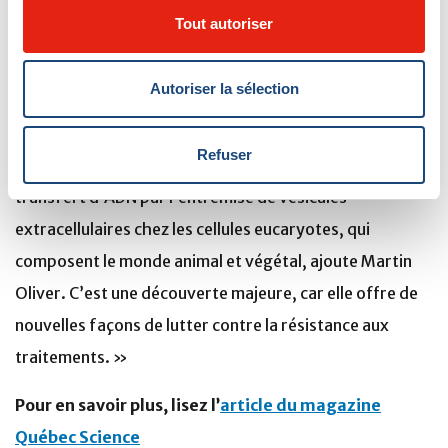
qui forment le monde vivant. De tels médicaments
Tout autoriser
pourraient potentiellement être développés pour
contrer la résistance aux médicaments utilisés pour
Autoriser la sélection
traiter de nombreuses maladies.
Refuser
« Nous avons fait la première démonstration de
transfert d’ADN par l’entremise de vésicules
extracellulaires chez les cellules eucaryotes, qui
composent le monde animal et végétal, ajoute Martin
Oliver. C’est une découverte majeure, car elle offre de
nouvelles façons de lutter contre la résistance aux
traitements. »
Pour en savoir plus, lisez l’
article du magazine
Québec Science