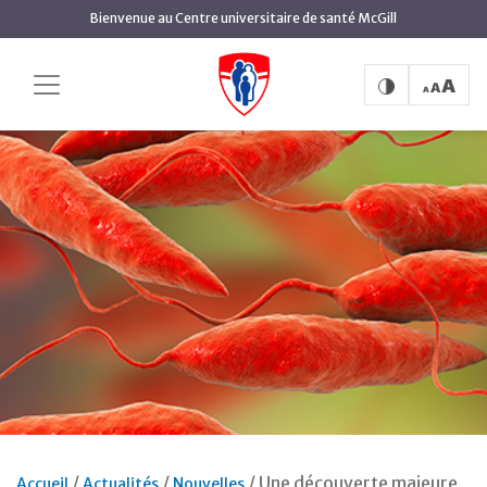
Aller
Bienvenue au Centre universitaire de santé McGill
au
contenu
principal
Une découverte majeure
Accueil
Actualités
Nouvelles