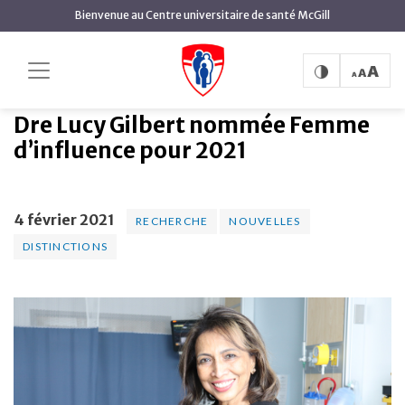
contenu
Bienvenue au Centre universitaire de santé McGill
principal
Dre Lucy Gilbert nommée
Accueil
Actualités
Recherche
Femme d’influence pour 2021
Dre Lucy Gilbert nommée Femme
d’influence pour 2021
4 février 2021
RECHERCHE
NOUVELLES
DISTINCTIONS