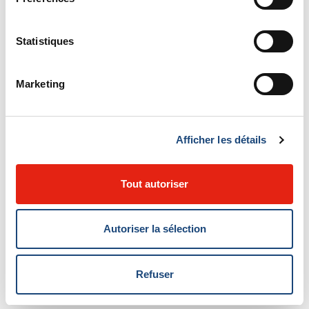
Avec les informations de la Fondation du CUSM
Statistiques
PAGES LIÉES
Marketing
Cancers de l’ovaire et de l’endomètre : 6 millions de dollars
pour un test de dépistage pap qui sauvera des vies
Afficher les détails
Pnina Brodt reçoit le Prix d’excellence pour l’ensemble des
réalisations de l’Université d’Ottawa
Tout autoriser
Des chercheurs dans le domaine des tumeurs cérébrales
honorées par le magazine Québec Science
Autoriser la sélection
Refuser