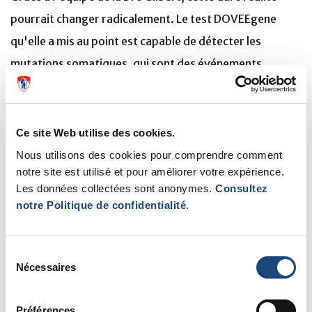
pourrait changer radicalement. Le test DOVEEgene
qu'elle a mis au point est capable de détecter les
mutations somatiques, qui sont des événements
précoces dans le développement du cancer. Utilisé
comme test de routine, il pourrait permettre aux
médecins de diagnostiquer le cancer avant qu'il ne soit
Ce site Web utilise des cookies.
trop tard, et ainsi contribuer à sauver des millions de
Nous utilisons des cookies pour comprendre comment
notre site est utilisé et pour améliorer votre expérience.
vies.
Les données collectées sont anonymes.
Consultez
notre Politique de confidentialité
.
Les essais cliniques pour DOvEEgene devraient
commencer en mai 2021. Ils sont soutenus par Genome
Québec, Genome Canada et la Fondation du CUSM, qui
Sélection
Nécessaires
du
recueille deux millions de dollars pour cette recherche
consentement
par le biais de sa campagne « Osez rêver ».
Préférences