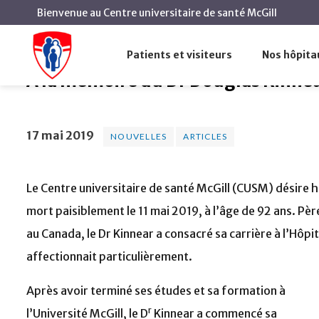
Bienvenue au Centre universitaire de santé McGill
À la mémoire du Dr Dougl
Accueil
Actualités
Nouvelles
Patients et visiteurs
Nos hôpita
À la mémoire du Dr Douglas Kinne
17 mai 2019
NOUVELLES
ARTICLES
Le Centre universitaire de santé McGill (CUSM) désire 
mort paisiblement le 11 mai 2019, à l’âge de 92 ans. Pè
au Canada, le Dr Kinnear a consacré sa carrière à l’Hôpi
affectionnait particulièrement.
Après avoir terminé ses études et sa formation à
r
l’Université McGill, le D
Kinnear a commencé sa