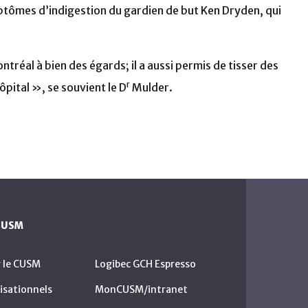
mptômes d’indigestion du gardien de but Ken Dryden, qui
ntréal à bien des égards; il a aussi permis de tisser des
r
ôpital », se souvient le D
Mulder.
 CUSM
r le CUSM
Logibec GCH Espresso
isationnels
MonCUSM/intranet