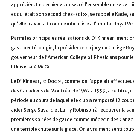
appréciée. Ce dernier a consacré l’ensemble de sa carriè
et qui était son second chez-soi », se rappelle Katie, s
qu’elle travaillait comme infirmière à l’hôpital Royal Vic
r
Parmi les principales réalisations du D
Kinnear, mention
gastroentérologie, la présidence du jury du Collège Ro
gouverneur de l’American College of Physicians pour le
l’Université McGill.
r
Le D
Kinnear, « Doc », comme on l’appelait affectueus
des Canadiens de Montréal de 1962 à 1999; à ce titre, i
période au cours de laquelle le club a remporté 12 coupes
aider Serge Savard et Larry Robinson à recouvrer la san
premières soirées de garde comme médecin des Canadiens,
une terrible chute sur la glace. On a vraiment senti tout