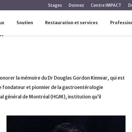
contenu
Stages
Donnez
Centre IMPACT
D
principal
as Kinnear
ux
Soutien
Restauration et services
Profession
ar
honorer la mémoire du Dr Douglas Gordon Kinnear, qui est
re fondateur et pionnier de la gastroentérologie
tal général de Montréal (HGM), institution qu’il