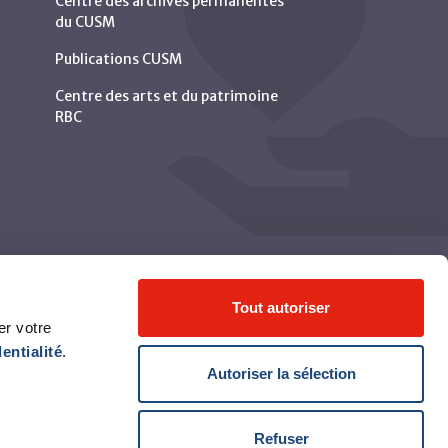
Centre des archives permanentes
du CUSM
Publications CUSM
Centre des arts et du patrimoine
RBC
Tout autoriser
er votre
entialité
.
Autoriser la sélection
Refuser
© Centre universitaire de santé McGill 2026