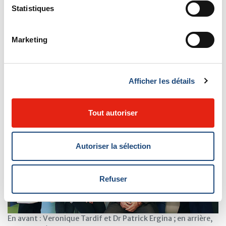
le cas de M. Palov; il s’est relevé et a recommencé à
Statistiques
bouger en suivant nos directives.»
Marketing
En fait, cette première expérience au nouvel Hôpital
Royal Victoria a fait si bonne impression à M. Palov qu’il
a acheminé une lettre d’appréciation au CUSM.
Afficher les détails
Tout autoriser
Autoriser la sélection
Refuser
En avant : Veronique Tardif et Dr Patrick Ergina ; en arrière,