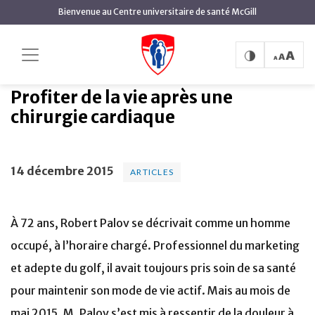
contenu
Bienvenue au Centre universitaire de santé McGill
principal
Profiter de la vie après une
Accueil
Actualités
Articles
chirurgie cardiaque
Profiter de la vie après une
chirurgie cardiaque
14 décembre 2015
ARTICLES
À 72 ans, Robert Palov se décrivait comme un homme
occupé, à l’horaire chargé. Professionnel du marketing
et adepte du golf, il avait toujours pris soin de sa santé
pour maintenir son mode de vie actif. Mais au mois de
mai 2015, M. Palov s’est mis à ressentir de la douleur à