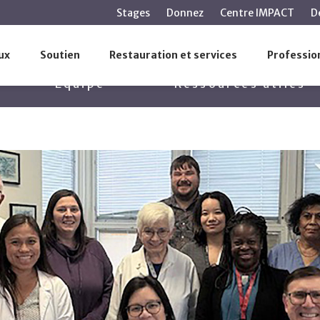
contenu
Stages
Donnez
Centre IMPACT
D
principal
quipe
ux
Soutien
Restauration et services
Profession
Équipe
Ressources utiles