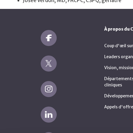
Josée Verdon, MD, FRCPC, CSPQ, gériatre
À propos du
Coup d'œil su
Leaders organ
Vision, missio
Départements 
cliniques
Développemen
Appels d'offre