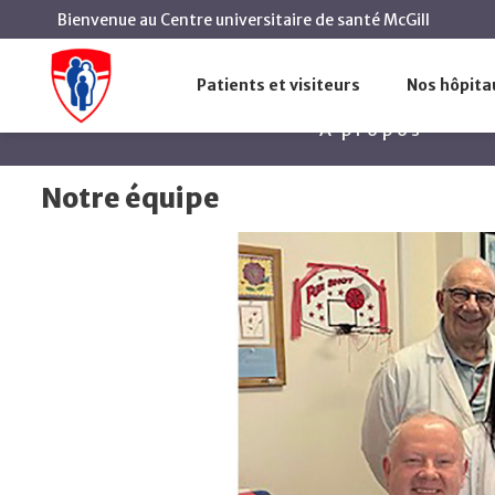
Bienvenue au Centre universitaire de santé McGill
Notre é
Accueil
Médecine - mission médicale
Gériatrie
Patients et visiteurs
Nos hôpita
À propos
Notre équipe