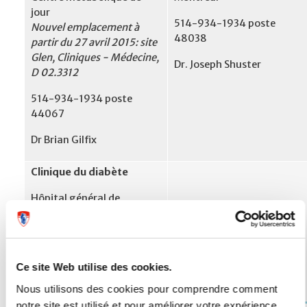
jour
514-934-1934 poste
Nouvel emplacement à
48038
partir du 27 avril 2015: site
Glen, Cliniques - Médecine,
Dr. Joseph Shuster
D 02.3312
514-934-1934 poste
44067
Dr Brian Gilfix
Clinique du diabète
Hôpital général de
Montréal
514-934-1934, poste
48335
Ce site Web utilise des cookies.
Dr Hasan Aleyassine
Nous utilisons des cookies pour comprendre comment
notre site est utilisé et pour améliorer votre expérience.