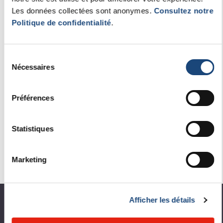
Les données collectées sont anonymes.
Consultez notre
Politique de confidentialité
.
MEDICAL BIOCHEMISTRY
Sélection
Biochimie médicale
Nécessaires
du
consentement
Soins et services
Préférences
Référence
Statistiques
Notre équipe
Enseignement et formation
Marketing
Recherche et innovation
Afficher les détails
À propos du CUSM