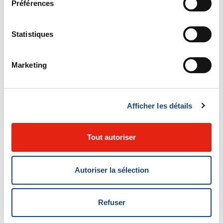
Préférences
M. Liard a de nouveau frôlé la mort à la fin de 2011 et a
été hospitalisé durant trois mois. Dr Vinh a tenté un
Statistiques
traitement agressif à l’amphotéricine B, un médicament
qui peut s’attaquer à des infections fongiques
Marketing
systémiques. Cela lui a finalement sauvé la vie.
Ensuite, se basant sur les résultats de ses expériences
Afficher les détails
en laboratoire, Dr. Vinh a proposé à M. Liard de
commencer un traitement expérimental pour éveiller
Tout autoriser
son système immunitaire et éviter les récidives. Le
postulat du Dr Vinh était que les cellules immunitaires
Autoriser la sélection
de M Liard étaient affaiblies, à cause de la mutation, et
donc incapables de produire la protéine nécessaire
Refuser
(cytokine) pour répondre à l’infection fongique.