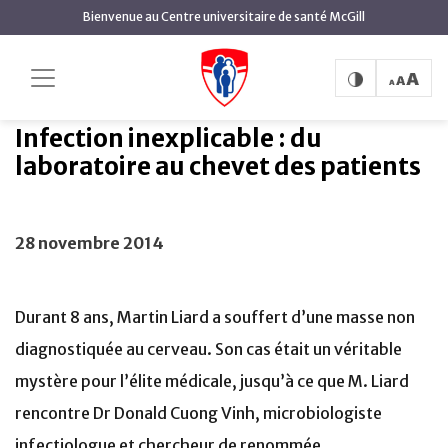
contenu
Bienvenue au Centre universitaire de santé McGill
principal
Infection inexplicable : du
Accueil
Actualités
laboratoire au chevet des patients
Infection inexplicable : du
laboratoire au chevet des patients
28 novembre 2014
Durant 8 ans, Martin Liard a souffert d’une masse non
diagnostiquée au cerveau. Son cas était un véritable
mystère pour l’élite médicale, jusqu’à ce que M. Liard
rencontre Dr Donald Cuong Vinh, microbiologiste
infectiologue et chercheur de renommée