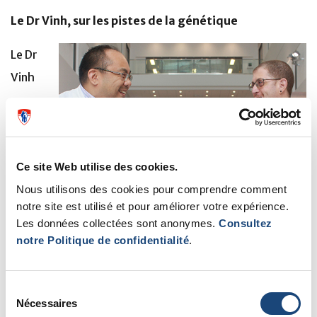
Le Dr Vinh, sur les pistes de la génétique
Le Dr
Vinh
Ce site Web utilise des cookies.
Nous utilisons des cookies pour comprendre comment
notre site est utilisé et pour améliorer votre expérience.
Dr. Donald Vinh chercheur à l'IR-CUSM et Steven Francis
Les données collectées sont anonymes.
Consultez
« Je suis très content d'avoir enfin une réponse et je suis
notre Politique de confidentialité
.
impatient de connaître la suite! » explique Steven Francis
s’intéresse aux déficits immunitaires génétiques. Il
Sélection
Nécessaires
cherche à comprendre pourquoi la génétique de
du