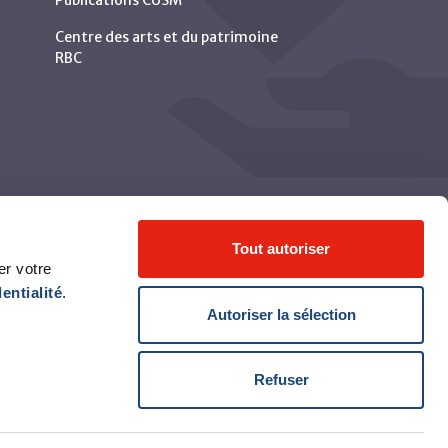
Publications CUSM
Centre des arts et du patrimoine
RBC
Tout autoriser
er votre
entialité
.
Autoriser la sélection
Refuser
© Centre universitaire de santé McGill 2026