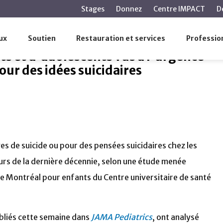
contenu
Stages
Donnez
Centre IMPACT
D
principal
re d'enfants et d'adolescents vus à l'urgence pour des tent
ux
Soutien
Restauration et services
Profession
 et d'adolescents vus à l'urgence
our des idées suicidaires
s de suicide ou pour des pensées suicidaires chez les
urs de la dernière décennie, selon une étude menée
e Montréal pour enfants du Centre universitaire de santé
ubliés cette semaine dans
JAMA Pediatrics
, ont analysé