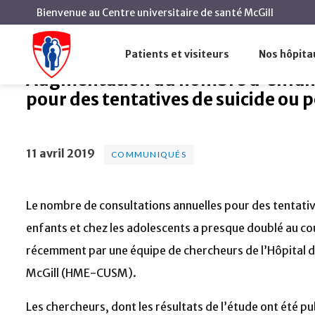
Bienvenue au Centre universitaire de santé McGill
Augmentation du nomb
Accueil
Actualités
Communiqués
Patients et visiteurs
Nos hôpita
Augmentation du nombre d'enfants
pour des tentatives de suicide ou p
11 avril 2019
COMMUNIQUÉS
Le nombre de consultations annuelles pour des tentative
enfants et chez les adolescents a presque doublé au co
récemment par une équipe de chercheurs de l’Hôpital d
McGill (HME-CUSM).
Les chercheurs, dont les résultats de l’étude ont été p