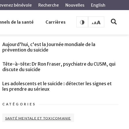
evenez bénévole
Recherche
Nouvelles
English
atives de suicide ou pour des idées suicidaires
nels de la santé
Carrières
VOIR AUSSI
Aujourd'hui, c'est la Journée mondiale de la
prévention du suicide
Tête-à-tête: Dr Ron Fraser, psychiatre du CUSM, qui
discute du suicide
Les adolescents et le suicide : détecter les signes et
les prendre au sérieux
CATÉGORIES
SANTÉ MENTALE ET TOXICOMANIE