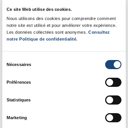
informations pertinentes et les projets de recherche en
Ce site Web utilise des cookies.
cours.
Nous utilisons des cookies pour comprendre comment
notre site est utilisé et pour améliorer votre expérience.
Les données collectées sont anonymes.
Consultez
notre Politique de confidentialité
.
Sélection
Nécessaires
du
consentement
Préférences
Statistiques
Patricia Lefebvre, Directrice de la Qualité, de la Gestion des
Marketing
risques et de la Performance au CUSM, et la Dre Krista
Goulding au lancement du nouveau Réseau du Sarcome du