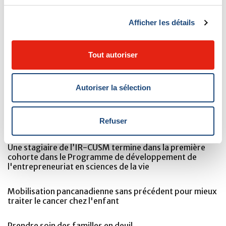
Québec à l’Hôpital Maisonneuve-Rosemont.
Afficher les détails
VOIR AUSSI
Tout autoriser
Catherine Goudie reçoit un prix pour développement de
Autoriser la sélection
carrière de l’hôpital de recherche pour enfants St. Jude
Honneurs de deux organisations canadiennes pour un
Refuser
ancien stagiaire de l’IR-CUSM
Une stagiaire de l’IR-CUSM termine dans la première
cohorte dans le Programme de développement de
l'entrepreneuriat en sciences de la vie
Mobilisation pancanadienne sans précédent pour mieux
traiter le cancer chez l'enfant
Prendre soin des familles en deuil