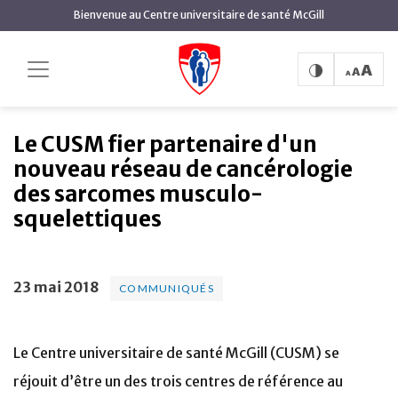
contenu
Bienvenue au Centre universitaire de santé McGill
principal
Le CUSM fier
Accueil
Actualités
Communiqués
partenaire d'un nouveau réseau de cancérologie des
sarcomes musculo-squelettiques
Le CUSM fier partenaire d'un
nouveau réseau de cancérologie
des sarcomes musculo-
squelettiques
23 mai 2018
COMMUNIQUÉS
Le Centre universitaire de santé McGill (CUSM) se
réjouit d’être un des trois centres de référence au