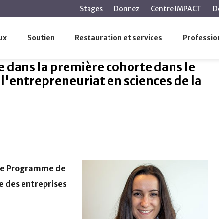
contenu
Stages
Donnez
Centre IMPACT
D
principal
-CUSM termine dans la première cohorte dans le Programme d
ux
Soutien
Restauration et services
Profession
e dans la première cohorte dans le
entrepreneuriat en sciences de la
 le Programme de
e des entreprises