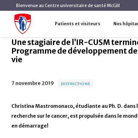
Bienvenue au Centre universitaire de santé McGill
Une stagiaire de l’IR
Accueil
Actualités
Distinctions
vie
Patients et visiteurs
Nos hôpita
Une stagiaire de l’IR-CUSM termin
Programme de développement de l'
vie
7 novembre 2019
DISTINCTIONS
Christina Mastromonaco, étudiante au Ph. D. dans
recherche sur le cancer, est propulsée dans le mond
en démarrage!