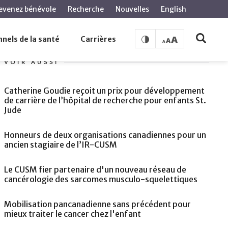
evenez bénévole
Recherche
Nouvelles
English
e développement de l'entrepreneuriat en sciences de la
nels de la santé
Carrières
VOIR AUSSI
Catherine Goudie reçoit un prix pour développement
de carrière de l’hôpital de recherche pour enfants St.
Jude
Honneurs de deux organisations canadiennes pour un
ancien stagiaire de l’IR-CUSM
Le CUSM fier partenaire d'un nouveau réseau de
cancérologie des sarcomes musculo-squelettiques
Mobilisation pancanadienne sans précédent pour
mieux traiter le cancer chez l'enfant