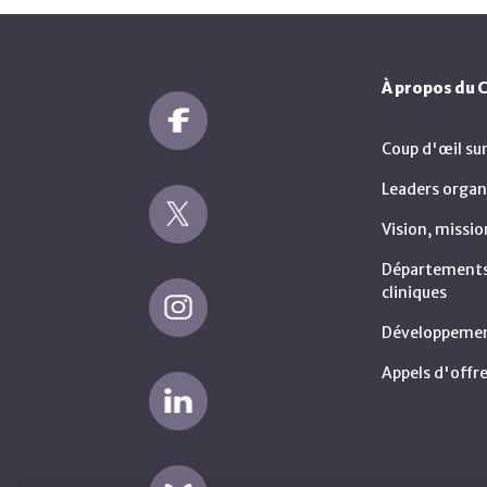
À propos du
Coup d'œil su
Leaders organ
Vision, missio
Départements 
cliniques
Développemen
Appels d'offre