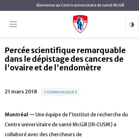
contenu
Bienvenue au Centre universitaire de santé McGill
principal
Percée scientifique
Accueil
Actualités
Communiqués
remarquable dans le dépistage des cancers de l'ovaire
et de l'endomètre
Percée scientifique remarquable
dans le dépistage des cancers de
l'ovaire et de l'endomètre
21 mars 2018
COMMUNIQUÉS
Montréal —
Une équipe de l’Institut de recherche du
Centre universitaire de santé McGill (IR‑CUSM) a
collaboré avec des chercheurs de