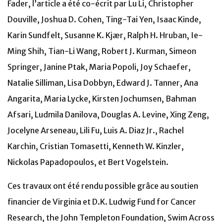
Fader, l’article a été co-écrit par Lu Li, Christopher
Douville, Joshua D. Cohen, Ting-Tai Yen, Isaac Kinde,
Karin Sundfelt, Susanne K. Kjær, Ralph H. Hruban, Ie-
Ming Shih, Tian-Li Wang, Robert J. Kurman, Simeon
Springer, Janine Ptak, Maria Popoli, Joy Schaefer,
Natalie Silliman, Lisa Dobbyn, Edward J. Tanner, Ana
Angarita, Maria Lycke, Kirsten Jochumsen, Bahman
Afsari, Ludmila Danilova, Douglas A. Levine, Xing Zeng,
Jocelyne Arseneau, Lili Fu, Luis A. Diaz Jr., Rachel
Karchin, Cristian Tomasetti, Kenneth W. Kinzler,
Nickolas Papadopoulos, et Bert Vogelstein.
Ces travaux ont été rendu possible grâce au soutien
financier de Virginia et D.K. Ludwig Fund for Cancer
Research, the John Templeton Foundation, Swim Across