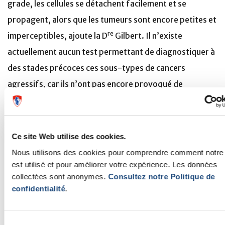
grade, les cellules se détachent facilement et se
propagent, alors que les tumeurs sont encore petites et
re
imperceptibles, ajoute la D
Gilbert. Il n’existe
actuellement aucun test permettant de diagnostiquer à
des stades précoces ces sous-types de cancers
agressifs, car ils n’ont pas encore provoqué de
symptômes et ne peuvent pas être identifiés facilement
lors d’examens médicaux. »
Ce site Web utilise des cookies.
Au Canada, quelque 7 300 femmes reçoivent un
Nous utilisons des cookies pour comprendre comment notre 
diagnostic de cancer de l’endomètre chaque année, et
est utilisé et pour améliorer votre expérience. Les données
pour plus de 1 200 d’entre elles, cette maladie va
collectées sont anonymes.
Consultez notre Politique de
s’avérer mortelle. Le cancer de l’ovaire est moins
confidentialité
.
répandu, mais est plus mortel, affectant plus
de 2 800 femmes et entraînant le décès
Sélection