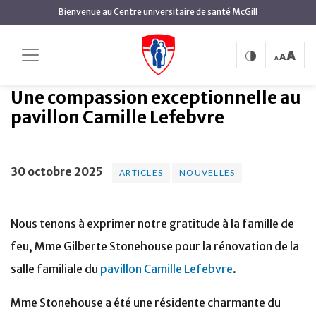
contenu
Bienvenue au Centre universitaire de santé McGill
principal
Une compassion
Accueil
Actualités
Articles
exceptionnelle au pavillon Camille Lefebvre
Une compassion exceptionnelle au
pavillon Camille Lefebvre
30 octobre 2025
ARTICLES
NOUVELLES
Nous tenons à exprimer notre gratitude à la famille de
feu, Mme Gilberte Stonehouse pour la rénovation de la
salle familiale du
pavillon Camille Lefebvre
.
Mme Stonehouse a été une résidente charmante du