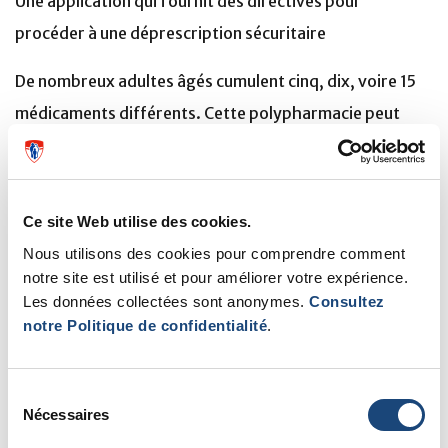
Une application qui fournit des directives pour
procéder à une déprescription sécuritaire
De nombreux adultes âgés cumulent cinq, dix, voire 15
médicaments différents. Cette polypharmacie peut
être responsable d’effets secondaires comme des
troubles de mémoire ou d’équilibre. La déprescription
est une solution, mais nécessite l’intervention d’un
Ce site Web utilise des cookies.
professionnel de la santé qui examinera la médication et
Nous utilisons des cookies pour comprendre comment
proposera un tri. Ce processus, qui peut être
notre site est utilisé et pour améliorer votre expérience.
Les données collectées sont anonymes.
Consultez
chronophage, requiert des connaissances
notre Politique de confidentialité
.
professionnelles. MedSafer est une application qui
contribue à orienter cet examen en fournissant de
Sélection
l’information scientifique sur les effets indésirables et
Nécessaires
du
bénéfiques de chaque médicament et en donnant des
consentement