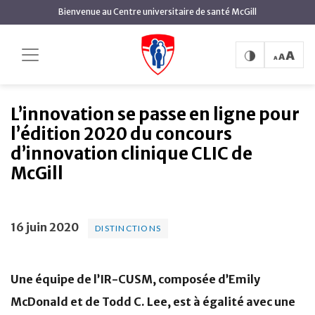
contenu
Bienvenue au Centre universitaire de santé McGill
principal
L’innovation se passe
Accueil
Actualités
Distinctions
en ligne pour l’édition 2020 du concours d’innovation
clinique CLIC de McGill
L’innovation se passe en ligne pour
l’édition 2020 du concours
d’innovation clinique CLIC de
McGill
16 juin 2020
DISTINCTIONS
Une équipe de l’IR-CUSM, composée d’Emily
McDonald et de Todd C. Lee, est à égalité avec une