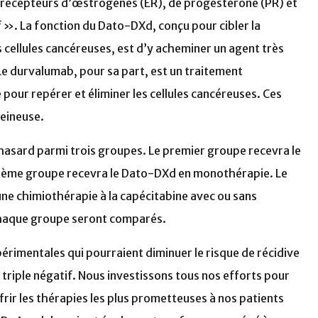
es récepteurs d’œstrogènes (ER), de progestérone (PR) et
f ». La fonction du Dato-DXd, conçu pour cibler la
cellules cancéreuses, est d’y acheminer un agent très
 Le durvalumab, pour sa part, est un traitement
pour repérer et éliminer les cellules cancéreuses. Ces
eineuse.
 hasard parmi trois groupes. Le premier groupe recevra le
ième groupe recevra le Dato-DXd en monothérapie. Le
une chimiothérapie à la capécitabine avec ou sans
chaque groupe seront comparés.
imentales qui pourraient diminuer le risque de récidive
 triple négatif. Nous investissons tous nos efforts pour
frir les thérapies les plus prometteuses à nos patients