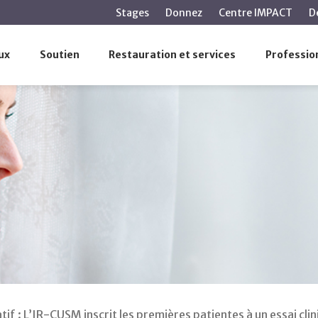
Aller
Stages
Donnez
Centre IMPACT
D
au
contenu
ux
Soutien
Restauration et services
Profession
principal
tif : L’IR-CUSM inscrit les premières patientes à un essai cli