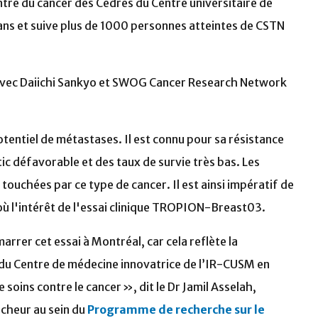
ntre du cancer des Cèdres du Centre universitaire de
 ans et suive plus de 1000 personnes atteintes de CSTN
n avec Daiichi Sankyo et SWOG Cancer Research Network
otentiel de métastases. Il est connu pour sa résistance
c défavorable et des taux de survie très bas. Les
uchées par ce type de cancer. Il est ainsi impératif de
où l'intérêt de l'essai clinique TROPION-Breast03.
rrer cet essai à Montréal, car cela reflète la
u Centre de médecine innovatrice de l’IR-CUSM en
soins contre le cancer », dit le Dr Jamil Asselah,
cheur au sein du
Programme de recherche sur le