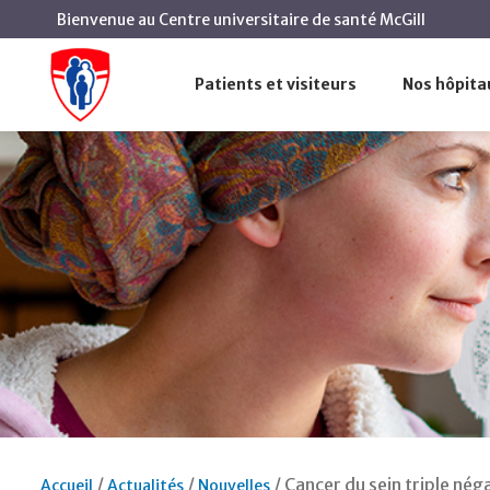
Bienvenue au Centre universitaire de santé McGill
Patients et visiteurs
Nos hôpita
Cancer du sein triple néga
Accueil
Actualités
Nouvelles