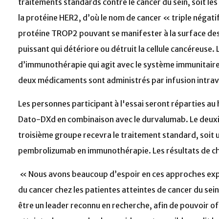
traitements standards contre le cancer du sein, soit l
la protéine HER2, d’où le nom de cancer « triple négati
protéine TROP2 pouvant se manifester à la surface des 
puissant qui détériore ou détruit la cellule cancéreuse.
d’immunothérapie qui agit avec le système immunitaire 
deux médicaments sont administrés par infusion intrav
Les personnes participant à l'essai seront réparties au
Dato-DXd en combinaison avec le durvalumab. Le deux
troisième groupe recevra le traitement standard, soit 
pembrolizumab en immunothérapie. Les résultats de 
« Nous avons beaucoup d’espoir en ces approches expér
du cancer chez les patientes atteintes de cancer du sein
être un leader reconnu en recherche, afin de pouvoir of