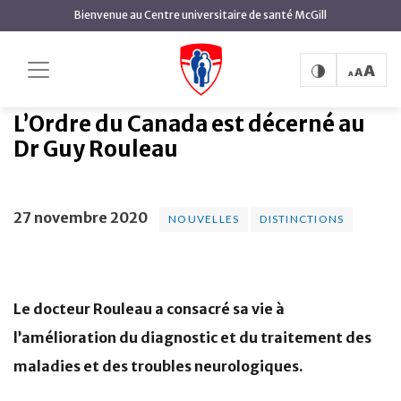
contenu
Bienvenue au Centre universitaire de santé McGill
principal
L’Ordre du Canada est
Accueil
Actualités
Nouvelles
décerné au Dr Guy Rouleau
L’Ordre du Canada est décerné au
Dr Guy Rouleau
27 novembre 2020
NOUVELLES
DISTINCTIONS
Le docteur Rouleau a consacré sa vie à
l’amélioration du diagnostic et du traitement des
maladies et des troubles neurologiques.