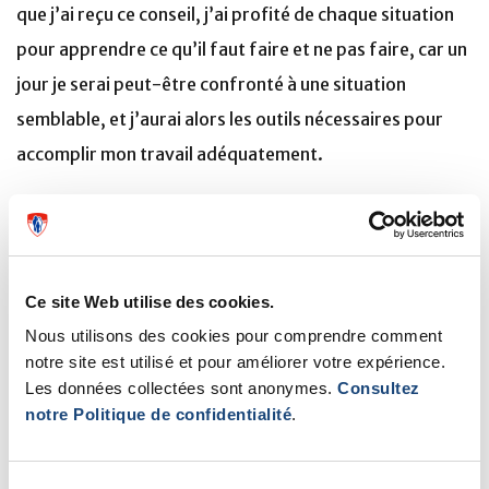
que j’ai reçu ce conseil, j’ai profité de chaque situation
pour apprendre ce qu’il faut faire et ne pas faire, car un
jour je serai peut-être confronté à une situation
semblable, et j’aurai alors les outils nécessaires pour
accomplir mon travail adéquatement.
Q 3 : Parlez-nous de la collaboration avec vos
collègues.
Mes collègues sont un facteur déterminant du plaisir
Ce site Web utilise des cookies.
que j’éprouve à travailler. Je crois que le fait d’évoluer
Nous utilisons des cookies pour comprendre comment
notre site est utilisé et pour améliorer votre expérience.
dans un environnement positif avec des gens qui
Les données collectées sont anonymes.
Consultez
partagent la même vision produit des résultats positifs
notre Politique de confidentialité
.
et j’ai eu la chance d’être entourée de collègues qui
soutiennent le déploiement du programme de