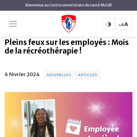
contenu
Bienvenue au Centre universitaire de santé McGill
principal
Pleins feux sur les
Accueil
Actualités
Nouvelles
employés : Mois de la récréothérapie !
Pleins feux sur les employés : Mois
de la récréothérapie !
6 février 2024
NOUVELLES
ARTICLES