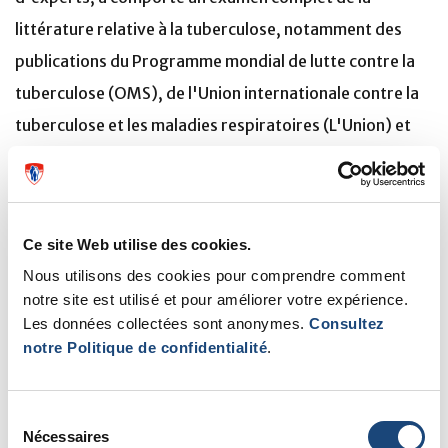
littérature relative à la tuberculose, notamment des
publications du Programme mondial de lutte contre la
tuberculose (OMS), de l'Union internationale contre la
tuberculose et les maladies respiratoires (L'Union) et
des Centers for Disease Control and Prevention (CDC)
des États-Unis. En outre, une recherche systématique
sur PubMed a été effectuée pour identifier les articles
Ce site Web utilise des cookies.
traitant des termes et concepts relatifs à la tuberculose
Nous utilisons des cookies pour comprendre comment
ou contenant des glossaires. Le concours d'un groupe
notre site est utilisé et pour améliorer votre expérience.
d'experts de la tuberculose a permis d'inclure les
Les données collectées sont anonymes.
Consultez
notre Politique de confidentialité
.
termes et définitions pertinents.
Le dictionnaire a fait l'objet de plusieurs itérations de
Sélection
révision, les termes et les définitions ayant été évalués
Nécessaires
du