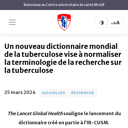
contenu
Bienvenue au Centre universitaire de santé McGill
principal
Un nouveau dictionnaire
Accueil
Actualités
Nouvelles
mondial de la tuberculose vise à normaliser la
terminologie de la recherche sur la tuberculose
Un nouveau dictionnaire mondial
de la tuberculose vise à normaliser
la terminologie de la recherche sur
la tuberculose
25 mars 2024
NOUVELLES
RECHERCHE
The Lancet Global Health
souligne le lancement du
dictionnaire créé en partie à l’IR-CUSM.