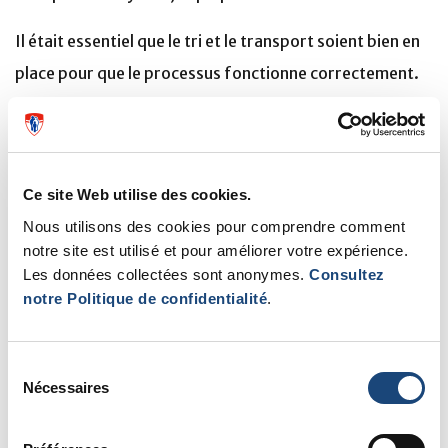
Il était essentiel que le tri et le transport soient bien en
place pour que le processus fonctionne correctement.
« L’équipe de transport joue un rôle clé dans le
déplacement des masques tout au long du processus,
depuis leur départ des unités jusqu’à leur retour,
Ce site Web utilise des cookies.
précise Kim. Tout comme l’équipe de l’imprimerie du
Nous utilisons des cookies pour comprendre comment
CUSM sous le leadership d’Abel De Andrade, qui a été
notre site est utilisé et pour améliorer votre expérience.
réaffectée pour trier et organiser le retour des
Les données collectées sont anonymes.
Consultez
masques nettoyés à leur propriétaire d’origine »,
notre Politique de confidentialité
.
ajoute-t-elle.
Sélection
Le système fonctionne si bien que jusqu’à la deuxième
Nécessaires
du
semaine de juin, l’équipe a pu désinfecter
consentement
9000 masques !