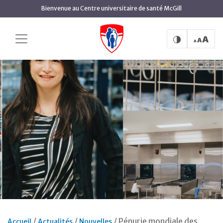
Aller
Bienvenue au Centre universitaire de santé McGill
au
contenu
principal
Pénurie mondiale des
Accueil
Actualités
Nouvelles