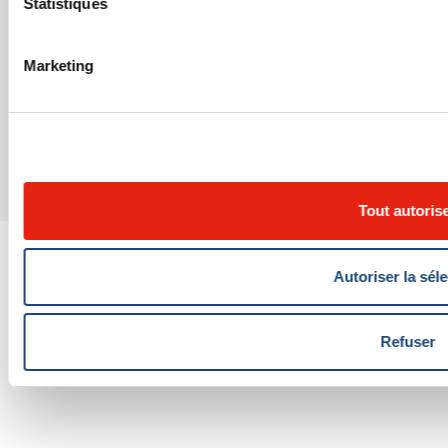
Statistiques
Marketing
Avertissement
Plaintes fournisseurs (AMP)
Protection de la confidentialité
© Centre universitaire de santé McGill 2026
Tout autoris
Autoriser la sél
Refuser