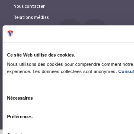
Nous contacter
Relations médias
Médias sociaux et nétiquette
Centre des archives permanentes du CUSM
Publications CUSM
Ce site Web utilise des cookies.
Centre des arts et du patrimoine RBC
Nous utilisons des cookies pour comprendre comment notre sit
expérience. Les données collectées sont anonymes.
Consult
Sélection
Nécessaires
du
consentement
Préférences