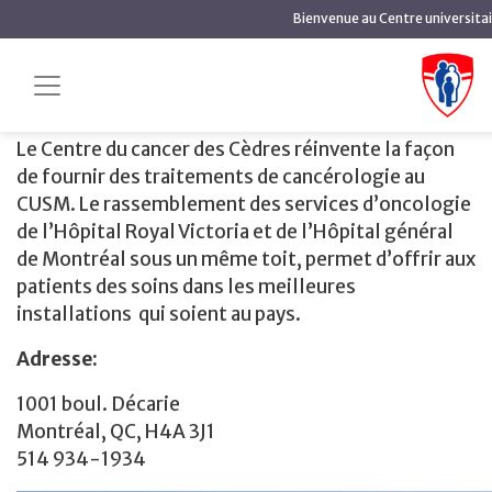
contenu
Bienvenue au Centre universitai
principal
Centre du cancer des Cèdres
Accueil
Site Glen
Centre du cancer des Cèdres
Le Centre du cancer des Cèdres réinvente la façon
de fournir des traitements de cancérologie au
CUSM. Le rassemblement des services d’oncologie
de l’Hôpital Royal Victoria et de l’Hôpital général
de Montréal sous un même toit, permet d’offrir aux
patients des soins dans les meilleures
installations qui soient au pays.
Adresse:
1001 boul. Décarie
Montréal, QC, H4A 3J1
514 934-1934