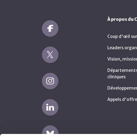
À propos du
Coup d'œil su
Leaders organ
Vision, missio
Départements 
cliniques
Développemen
Appels d'offre