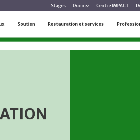
contenu
Stages
Donnez
Centre IMPACT
D
principal
ux
Soutien
Restauration et services
Profession
ices
Ressources
Con
SATION