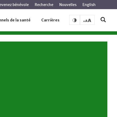
evenez bénévole
Recherche
Nouvelles
English
nels de la santé
Carrières
tact
Soins de cancer pour les enfants