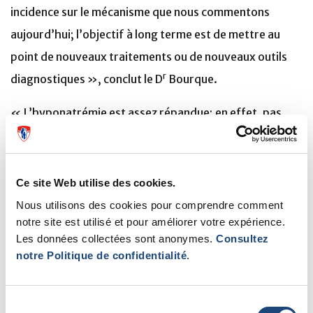
incidence sur le mécanisme que nous commentons
aujourd’hui; l’objectif à long terme est de mettre au
point de nouveaux traitements ou de nouveaux outils
r
diagnostiques », conclut le D
Bourque.
« L’hyponatrémie est assez répandue; en effet, pas
moins du quart des patients hospitalisés pour des
lésions cérébrales traumatiques développent cette
affection », explique la Dre Judith Marcoux,
Ce site Web utilise des cookies.
neurochirurgienne à l’Hôpital général de Montréal du
Nous utilisons des cookies pour comprendre comment
notre site est utilisé et pour améliorer votre expérience.
Centre universitaire de santé McGill.
Les données collectées sont anonymes.
Consultez
notre Politique de confidentialité
.
Sélection