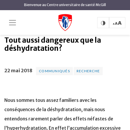
contenu
Bienvenue au Centre universitaire de santé McGill
principal
Tout aussi dangereux
Accueil
Actualités
Communiqués
que la déshydratation?
Tout aussi dangereux que la
déshydratation?
22 mai 2018
COMMUNIQUÉS
RECHERCHE
Nous sommes tous assez familiers avec les
conséquences de la déshydratation, mais nous
entendons rarement parler des effets néfastes de
l’hyperhydratation. En effet l’accumulation excessive