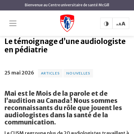
contenu
Bienvenue au Centre universitaire de santé McGill
principal
Le témoignage d’une
Accueil
Actualités
Articles
audiologiste en pédiatrie
Le témoignage d’une audiologiste
en pédiatrie
25 mai 2026
ARTICLES
NOUVELLES
Mai est le Mois de la parole et de
l’audition au Canada ! Nous sommes
reconnaissants du rôle que jouent les
audiologistes dans la santé de la
communication.
Le CUSM regroupe plus de 20 audiologistes travaillant à