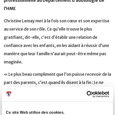
professionnelle au Département d’audiologie de
l’HME
Christine Lemay met à la fois son cœur et son expertise
au service de son rôle. Ce qu’elle trouve le plus
gratifiant, dit-elle, c’est d’établir une relation de
confiance avec les enfants, en les aidant à réussir d’une
manière que leur famille n’aurait peut-être même pas
imaginée.
« Le plus beau compliment que l’on puisse recevoir de la
part des parents, c’est quand ils disent à la fin : J
e ne
pensais pas que ça marcherait
ou J
e ne savais pas que
mon enfant était capable de faire ça !
» Grâce à son
sens de l’observation et à sa créativité, Christine
Ce site Web utilise des cookies.