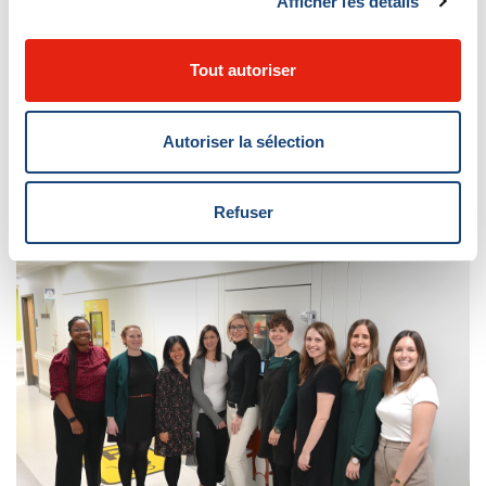
« Nous nous intéressons à chaque enfant dans son
Afficher les détails
ensemble, pas seulement à ses oreilles ! Nous sommes
prêts à nous adapter au rythme et aux besoins de
Tout autoriser
l’enfant. »
Autoriser la sélection
En savoir plus auprès de l’
Orthophonie et Audiologie
Canada
(OAC)
Refuser