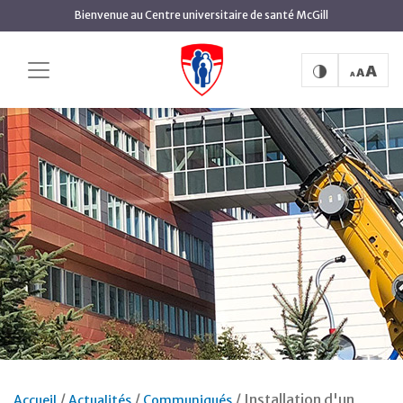
Aller
Bienvenue au Centre universitaire de santé McGill
au
contenu
principal
Installation d'un
Accueil
Actualités
Communiqués