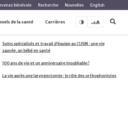
evenez bénévole
Recherche
Nouvelles
English
nels de la santé
Carrières
PAGES LIÉES
Soins spécialisés et travail d’équipe au CUSM : une vie
sauvée, un bébé en santé
100 ans de vie et un anniversaire inoubliable !
La vie après une laryngectomie : le rôle des orthophonistes