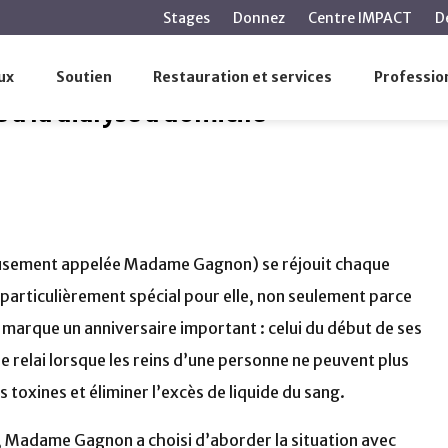
contenu
Stages
Donnez
Centre IMPACT
D
principal
t grâce à la dialyse à domicile
ux
Soutien
Restauration et services
Profession
à la dialyse à domicile
usement appelée Madame Gagnon) se réjouit chaque
 particulièrement spécial pour elle, non seulement parce
l marque un anniversaire important : celui du début de ses
e relai lorsque les reins d’une personne ne peuvent plus
es toxines et éliminer l’excès de liquide du sang.
se, Madame Gagnon a choisi d’aborder la situation avec