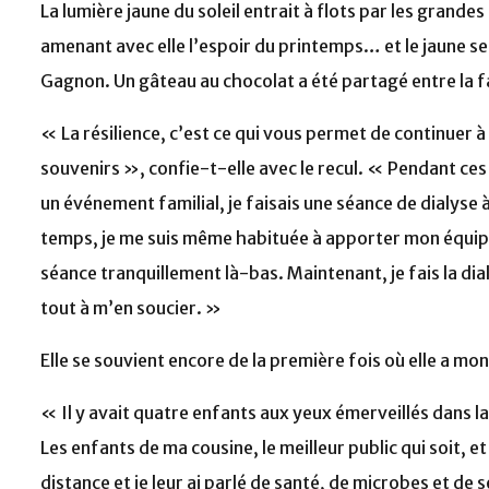
La lumière jaune du soleil entrait à flots par les grande
amenant avec elle l’espoir du printemps… et le jaune 
Gagnon. Un gâteau au chocolat a été partagé entre la fa
« La résilience, c’est ce qui vous permet de continuer à
souvenirs », confie-t-elle avec le recul. « Pendant ces d
un événement familial, je faisais une séance de dialyse à 
temps, je me suis même habituée à apporter mon équip
séance tranquillement là-bas. Maintenant, je fais la dial
tout à m’en soucier. »
Elle se souvient encore de la première fois où elle a mont
« Il y avait quatre enfants aux yeux émerveillés dans la 
Les enfants de ma cousine, le meilleur public qui soit, et 
distance et je leur ai parlé de santé, de microbes et de s