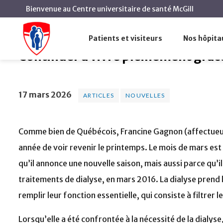
Bienvenue au Centre universitaire de santé McGill
Continuer à vivre pleinemen
Accueil
Actualités
Articles
Patients et visiteurs
Nos hôpita
Continuer à vivre pleinement grâce 
17 mars 2026
ARTICLES
NOUVELLES
Comme bien de Québécois, Francine Gagnon (affectue
année de voir revenir le printemps. Le mois de mars est
qu’il annonce une nouvelle saison, mais aussi parce qu’i
traitements de dialyse, en mars 2016. La dialyse prend l
remplir leur fonction essentielle, qui consiste à filtrer l
Lorsqu’elle a été confrontée à la nécessité de la dialy