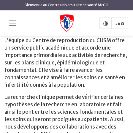
contenu
Bienvenue au Centre universitaire de santé McGill
principal
Recherche
Accueil
Centre de la reproduction du CUSM
Recherche
L’équipe du Centre de reproduction du CUSM offre
un service public académique et accorde une
importance primordiale aux activités de recherche,
sur les plans clinique, épidémiologique et
fondamental. Elle vise à faire avancer les
connaissances et à améliorer les soins de santé en
infertilité donnés à la population.
La recherche clinique permet de vérifier certaines
hypothèses de la recherche en laboratoire et fait
ainsi le pont entre les sciences fondamentales et
les soins qui seront prodigués aux patients. Aussi,
nous développons des collaborations avec des