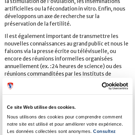
la stimulation de l’ovulation, les inséminations
artificielles ou la fécondation in vitro. Enfin, nous
développons un axe de recherche sur la
préservation de la fertilité.
Il est également important de transmettre les
nouvelles connaissances au grand public et nous le
faisons via la presse écrite ou télévisuelle, ou
encore des réunions informelles organisées
annuellement (ex. :24 heures de science) ou des
réunions commanditées par les Instituts de
recherche en santé du Canada (IRSC).
MUHC REPRODUCTIVE CENTRE
Ce site Web utilise des cookies.
Nous utilisons des cookies pour comprendre comment
notre site est utilisé et pour améliorer votre expérience.
Centre de la reproduction du CUSM
Les données collectées sont anonymes.
Consultez