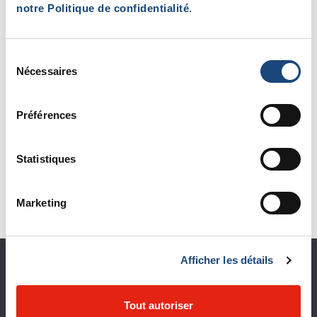
Par où commencer?
notre Politique de confidentialité
.
Traitements
Sélection
Tarification et politiques
Nécessaires
du
consentement
Qui nous sommes
Préférences
Notre équipe
L'Enseignement
Statistiques
Recherche
Marketing
Ressources
Afficher les détails
À propos du CUSM
Coup d'œil sur le CUSM
Tout autoriser