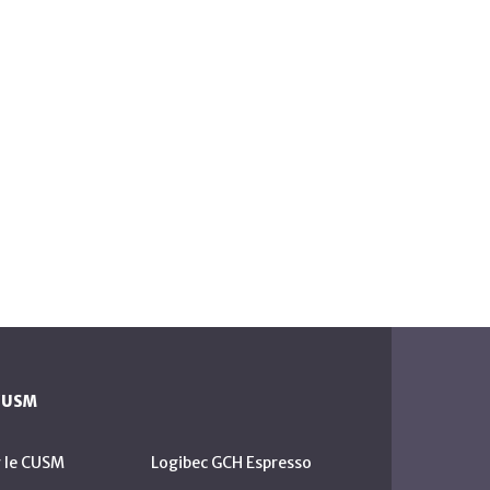
 CUSM
r le CUSM
Logibec GCH Espresso