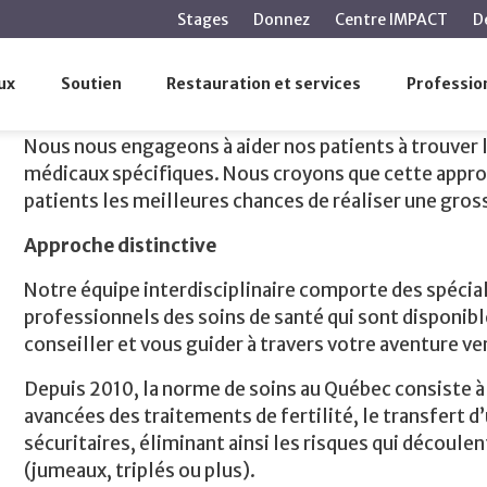
contenu
Stages
Donnez
Centre IMPACT
D
principal
ux
Soutien
Restauration et services
Profession
Traitements
Nous nous engageons à aider nos patients à trouver l
médicaux spécifiques. Nous croyons que cette approc
patients les meilleures chances de réaliser une gros
Approche distinctive
Notre équipe interdisciplinaire comporte des spéciali
professionnels des soins de santé qui sont disponibl
conseiller et vous guider à travers votre aventure vers
Depuis 2010, la norme de soins au Québec consiste à 
avancées des traitements de fertilité, le transfert
sécuritaires, éliminant ainsi les risques qui découle
(jumeaux, triplés ou plus).