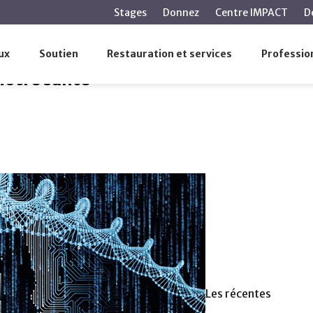
contenu
Stages
Donnez
Centre IMPACT
D
principal
otre santé
ux
Soutien
Restauration et services
Profession
notre santé
Les récentes