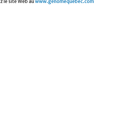
z le site Web au
www.genomequebec.com