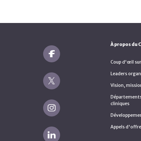
À propos du
Coup d'œil su
Leaders organ
Vision, missio
Départements 
cliniques
Développemen
Appels d'offre