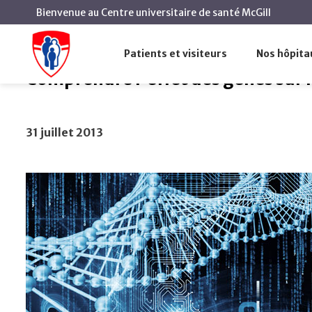
Bienvenue au Centre universitaire de santé McGill
Comprendre l'effet des gènes sur n
Accueil
Actualités
Patients et visiteurs
Nos hôpita
Comprendre l'effet des gènes sur 
31 juillet 2013