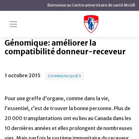
contenu
Bienvenue au Centre universitaire de santé McGill
principal
Génomique:
Accueil
Actualités
Communiqués
améliorer la compatibilité donneur-receveur
Génomique: améliorer la
compatibilité donneur-receveur
1 octobre 2015
COMMUNIQUÉS
Pour une greffe d’organe, comme dans la vie,
l’essentiel, c’est de trouver la bonne personne. Plus de
20 000 transplantations ont eu lieu au Canada dans les
10 dernières années et elles prolongent de nombreuses
vies. Mais parfois le système immunitaire du receveur