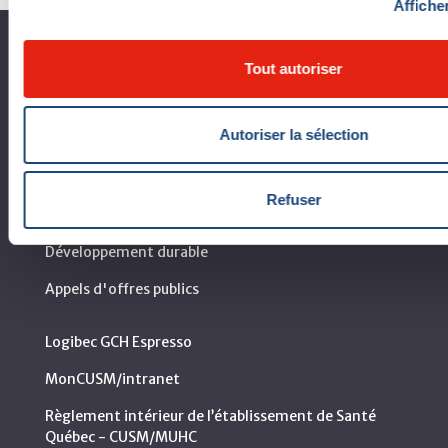
Afficher
À propos du CUSM
Tout autoriser
Coup d'œil sur le CUSM
Autoriser la sélection
Leaders organisationnels
Vision, mission et valeurs
Refuser
Départements et services cliniques
Développement durable
Appels d'offres publics
Logibec GCH Espresso
MonCUSM/intranet
Règlement intérieur de l’établissement de Santé
Québec - CUSM/MUHC