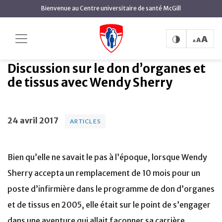
contenu
Bienvenue au Centre universitaire de santé McGill
principal
Discussion sur le don
Accueil
Actualités
Articles
d’organes et de tissus avec Wendy Sherry
Discussion sur le don d’organes et
de tissus avec Wendy Sherry
24 avril 2017
ARTICLES
Bien qu’elle ne savait le pas à l’époque, lorsque Wendy
Sherry accepta un remplacement de 10 mois pour un
poste d’infirmière dans le programme de don d’organes
et de tissus en 2005, elle était sur le point de s’engager
dans une aventure qui allait façonner sa carrière