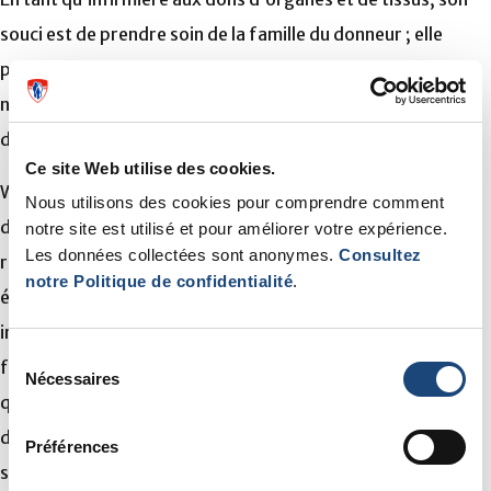
souci est de prendre soin de la famille du donneur ; elle
procure toute l’information, les ressources et le soutien
nécessaires afin que les familles puissent prendre une
décision éclairée.
Ce site Web utilise des cookies.
Wendy fait partie d’une équipe d’environ 20 infirmières
Nous utilisons des cookies pour comprendre comment
dans le programme de dons à travers le Québec. Elles se
notre site est utilisé et pour améliorer votre expérience.
Les données collectées sont anonymes.
Consultez
rencontrent mensuellement pour partager l’information et
notre Politique de confidentialité
.
établir des standards de soins basés sur les meilleures
informations disponibles pour améliorer le soutien aux
Sélection
familles au cours du processus de don. Malgré le fait
Nécessaires
du
qu’elles occupent le même emploi dans des hôpitaux
consentement
différents, elles s’efforcent toutes d’offrir les meilleurs
Préférences
standards de soins.