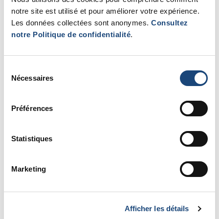
concernant les
22
notre site est utilisé et pour améliorer votre expérience.
évaluations
Les données collectées sont anonymes.
Consultez
notre Politique de confidentialité
.
402.001
Évaluation déléguée
2021-03-
22
Sélection
403.001-1
Évaluation initiale –
2021-03-
Nécessaires
du
Critères d’approbation
22
consentement
du CER
Préférences
404.001-1
Recrutement et
2024-10-
consentement des
15
participants
Statistiques
405A.001-1
Activités du CER liées au
2024-10-
Marketing
suivi continu
15
405B.001
Suivi actif
À venir
Afficher les détails
406.001
Renouvellement annuel
2021-03-