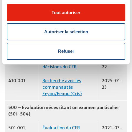
de l’approbation éthique
22
Tout autoriser
407.001
Suspension ou retrait de
2021-03-
l’approbation du CER
22
Autoriser la sélection
408.001
Fin de la recherche
2021-03-
22
Refuser
409.001
Communication des
2021-03-
décisions du CER
22
410.001
Recherche avec les
2025-01-
communautés
23
Eeyou/Eenou (Cris)
500 – Évaluation nécessitant un examen particulier
(501-504)
501.001
Évaluation du CER
2021-03-