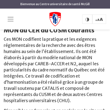
contenu
Bienvenue au Centre universitaire de santé McGill
principal
MON du CER
Accueil
Centre d'éthique appliquée du CUSM
du CUSM courants
MON du CER du CUSM courants
Ces MON codifient la pratique et les exigences
réglementaires de la recherche avec des êtres
humains au sein de l’établissement. Ils ont été
élaborés à partir du modèle national de MON
développés par CAREB-ACCER et N2, auquel les
particularités du cadre normatif du Québec ont été
intégrées. Ce travail de codification et
d’harmonisation a été réalisé grâce à un groupe de
travail soutenu par CATALIS et composé de
représentants du CUSM et de deux autres Centres
hospitaliers universitaires (CHU).