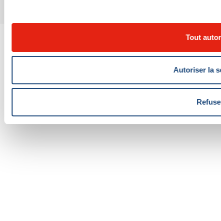
© Centre universitaire de santé McGill 2026
Tout autor
Autoriser la s
Refuse