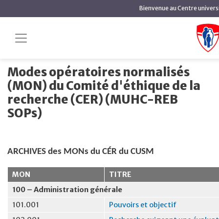
contenu
Bienvenue au Centre universi
principal
Modes opératoires normalisés (MON) du
Accueil
Comité d'éthique de la recherche (CER) (MUHC-REB
SOPs)
Modes opératoires normalisés
(MON) du Comité d'éthique de la
recherche (CER) (MUHC-REB
SOPs)
ARCHIVES des MONs du CÉR du CUSM
MON
TITRE
100 – Administration générale
101.001
Pouvoirs et objectif