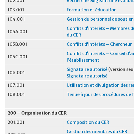
102.001
Recherche exigeant une évaluat
103.001
Formation et éducation
104.001
Gestion du personnel de soutien
Conflits d’intérêts – Membres d
105A.001
du CER
105B.001
Conflits d’intérêts – Chercheur
Conflits d’intérêts – Conseil d’
105C.001
l’établissement
Signataire autorisé
(version seu
106.001
Signataire autorisé
107.001
Utilisation et divulgation des 
108.001
Tenue à jour des procédures de
200 – Organisation du CER
201.001
Composition du CER
Gestion des membres du CER