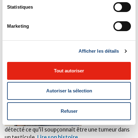
fertilité avant le
Statistiques
début de votre
traitement oncologique.
Marketing
Pour savoir plus sur les soins de la fertilité pour les
hommes qui reçoivent un diagnostic de cancer,
(téléchargez notre nouveau dépliant).
Afficher les détails
Tout autoriser
L'espoir de
devenir père
Autoriser la sélection
après un cancer
des testicules
Refuser
Greg Star avait 22
ans lorsqu’il a
détecté ce qu’il soupçonnait être une tumeur dans
un testicule.
Lire son histoire
.