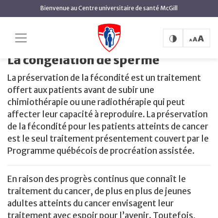
contenu
Bienvenue au Centre universitaire de santé McGill
principal
La
Accueil
Centre de la reproduction du CUSM
congélation de sperme
La congélation de sperme
La préservation de la fécondité est un traitement
offert aux patients avant de subir une
chimiothérapie ou une radiothérapie qui peut
affecter leur capacité à reproduire. La préservation
de la fécondité pour les patients atteints de cancer
est le seul traitement présentement couvert par le
Programme québécois de procréation assistée.
En raison des progrès continus que connaît le
traitement du cancer, de plus en plus de jeunes
adultes atteints du cancer envisagent leur
traitement avec espoir pour l’avenir. Toutefois,