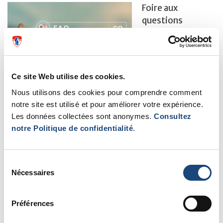
Foire aux
questions
Si vous avez des
questions
concernant la
Ce site Web utilise des cookies.
préservation de la
fertilité masculine, nous vous invitons à consulter
Nous utilisons des cookies pour comprendre comment
notre
liste de questions
notre site est utilisé et pour améliorer votre expérience.
Les données collectées sont anonymes.
Consultez
notre Politique de confidentialité
.
Sélection
Des enfants après
Nécessaires
du
le cancer?
consentement
Préférences
Pensez à
préserver votre